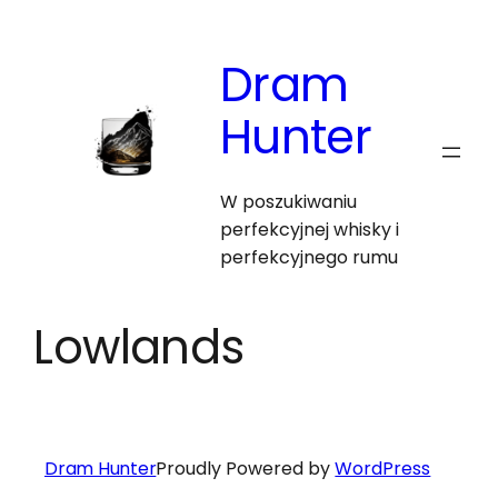
Skip
to
Dram
content
Hunter
W poszukiwaniu
perfekcyjnej whisky i
perfekcyjnego rumu
Lowlands
Dram Hunter
Proudly Powered by
WordPress