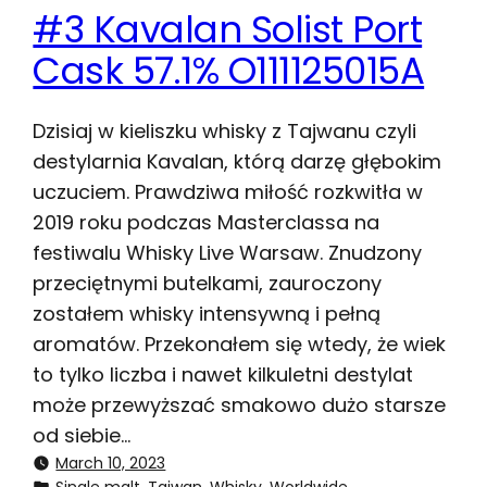
#3 Kavalan Solist Port
Cask 57.1% O111125015A
Dzisiaj w kieliszku whisky z Tajwanu czyli
destylarnia Kavalan, którą darzę głębokim
uczuciem. Prawdziwa miłość rozkwitła w
2019 roku podczas Masterclassa na
festiwalu Whisky Live Warsaw. Znudzony
przeciętnymi butelkami, zauroczony
zostałem whisky intensywną i pełną
aromatów. Przekonałem się wtedy, że wiek
to tylko liczba i nawet kilkuletni destylat
może przewyższać smakowo dużo starsze
od siebie…
March 10, 2023
Single malt
, 
Tajwan
, 
Whisky
, 
Worldwide