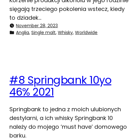
Korzenie produkcji alkoholu w jego rodzinie
sięgają trzeciego pokolenia wstecz, kiedy
to dziadek…
November 28, 2023
Anglia
, 
Single malt
, 
Whisky
, 
Worldwide
#8 Springbank 10yo
46% 2021
Springbank to jedna z moich ulubionych
destylarni, a ich whisky Springbank 10
należy do mojego ‘must have’ domowego
barku.