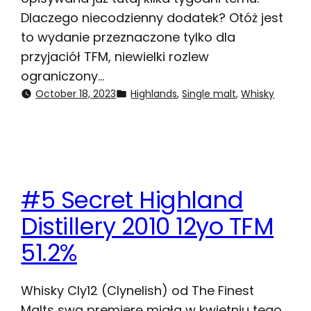
Dlaczego niecodzienny dodatek? Otóż jest
to wydanie przeznaczone tylko dla
przyjaciół TFM, niewielki rozlew
ograniczony…
October 18, 2023
Highlands
, 
Single malt
, 
Whisky
#5 Secret Highland
Distillery 2010 12yo TFM
51.2%
Whisky Cly12 (Clynelish) od The Finest
Malts swą premierę miała w kwietniu tego