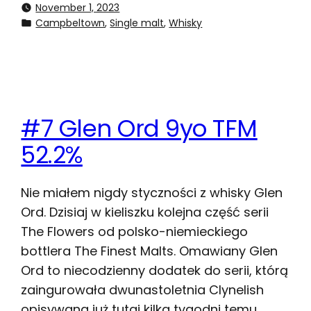
November 1, 2023
Campbeltown
, 
Single malt
, 
Whisky
#7 Glen Ord 9yo TFM
52.2%
Nie miałem nigdy styczności z whisky Glen
Ord. Dzisiaj w kieliszku kolejna część serii
The Flowers od polsko-niemieckiego
bottlera The Finest Malts. Omawiany Glen
Ord to niecodzienny dodatek do serii, którą
zaingurowała dwunastoletnia Clynelish
opisywana już tutaj kilka tygodni temu.