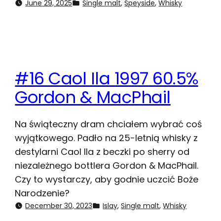
June 29, 2025
Single malt
, 
Speyside
, 
Whisky
#16 Caol Ila 1997 60.5%
Gordon & MacPhail
Na świąteczny dram chciałem wybrać coś
wyjątkowego. Padło na 25-letnią whisky z
destylarni Caol Ila z beczki po sherry od
niezależnego bottlera Gordon & MacPhail.
Czy to wystarczy, aby godnie uczcić Boże
Narodzenie?
December 30, 2023
Islay
, 
Single malt
, 
Whisky