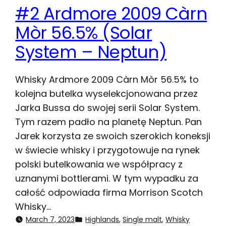
#2 Ardmore 2009 Càrn
Mòr 56.5% (Solar
System – Neptun)
Whisky Ardmore 2009 Càrn Mòr 56.5% to
kolejna butelka wyselekcjonowana przez
Jarka Bussa do swojej serii Solar System.
Tym razem padło na planetę Neptun. Pan
Jarek korzysta ze swoich szerokich koneksji
w świecie whisky i przygotowuje na rynek
polski butelkowania we współpracy z
uznanymi bottlerami. W tym wypadku za
całość odpowiada firma Morrison Scotch
Whisky…
March 7, 2023
Highlands
, 
Single malt
, 
Whisky