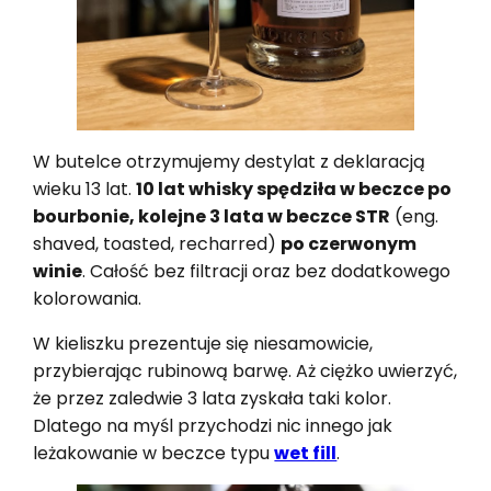
W butelce otrzymujemy destylat z deklaracją
wieku 13 lat.
10 lat whisky spędziła w beczce po
bourbonie, kolejne 3 lata w beczce STR
(eng.
shaved, toasted, recharred)
po czerwonym
winie
. Całość bez filtracji oraz bez dodatkowego
kolorowania.
W kieliszku prezentuje się niesamowicie,
przybierając rubinową barwę. Aż ciężko uwierzyć,
że przez zaledwie 3 lata zyskała taki kolor.
Dlatego na myśl przychodzi nic innego jak
leżakowanie w beczce typu
wet fill
.