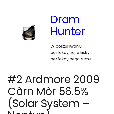
Skip
to
Dram
content
Hunter
W poszukiwaniu
perfekcyjnej whisky i
perfekcyjnego rumu
#2 Ardmore 2009
Càrn Mòr 56.5%
(Solar System –