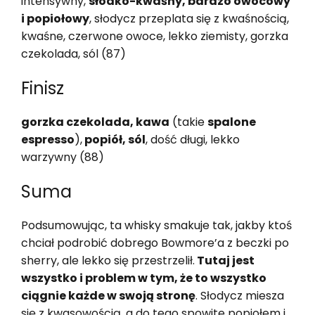
intensywny,
słodko-kwaśny, bardzo owocowy
i popiołowy
, słodycz przeplata się z kwaśnością,
kwaśne, czerwone owoce, lekko ziemisty, gorzka
czekolada, sól (87)
Finisz
gorzka czekolada, kawa
(takie
spalone
espresso
),
popiół, sól
, dość długi, lekko
warzywny (88)
Suma
Podsumowując, ta whisky smakuje tak, jakby ktoś
chciał podrobić dobrego Bowmore’a z beczki po
sherry, ale lekko się przestrzelił.
Tutaj jest
wszystko i problem w tym, że to wszystko
ciągnie każde w swoją stronę
. Słodycz miesza
się z kwasowością, a do tego spowite popiołem i