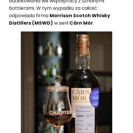
butelkowania we współpracy z uznanymi
bottlerami. W tym wypadku za całość
odpowiada firma
Morrison Scotch Whisky
Distillers (MSWD)
w serii
Càrn Mòr
.